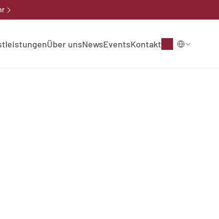
r 
Select Language
stleistungen
Über uns
News
Events
Kontakt
tainable Investor 