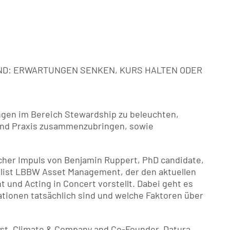
D: ERWARTUNGEN SENKEN, KURS HALTEN ODER
ungen im Bereich Stewardship zu beleuchten, 
und Praxis zusammenzubringen, sowie 
icher Impuls von Benjamin Ruppert, PhD candidate, 
list LBBW Asset Management, der den aktuellen 
und Acting in Concert vorstellt. Dabei geht es 
ionen tatsächlich sind und welche Faktoren über 
yst, Climate & Company and Co-Founder, Datura, 