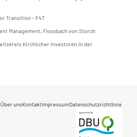
for Transition - F4T
tment Management, Flossbach von Storch
eitskreis Kirchlicher Investoren in der 
n
Über uns
Kontakt
Impressum
Datenschutzrichtlinie