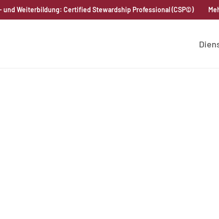
 und Weiterbildung: Certified Stewardship Professional (CSP©)
Meh
Dien
Discussion | 9th Sus
026