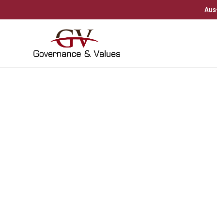
Aus-
Stewardship Panel 
Summit D-A-CH 2